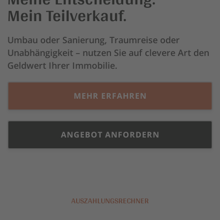
Mein Teilverkauf.
n
g
Umbau oder Sanierung, Traumreise oder
e
Unabhängigkeit – nutzen Sie auf clevere Art den
n
Geldwert Ihrer Immobilie.
MEHR ERFAHREN
ANGEBOT ANFORDERN
AUSZAHLUNGSRECHNER