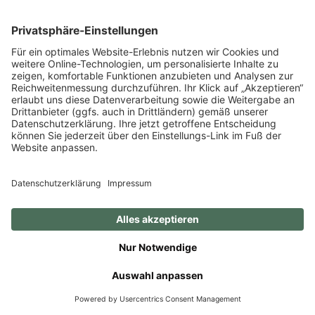
Verkaufsprozess
einbezogen?
Kann nach einem
Teilverkauf ein Verwandter,
Betreuer oder neuer Partner
einziehen?
Immobilien Teilverkauf
Rechner