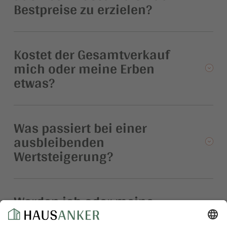
Bestpreise zu erzielen?
Kostet der Gesamtverkauf
mich oder meine Erben
etwas?
Was passiert bei einer
ausbleibenden
Wertsteigerung?
Werden ich oder meine
Erben in den